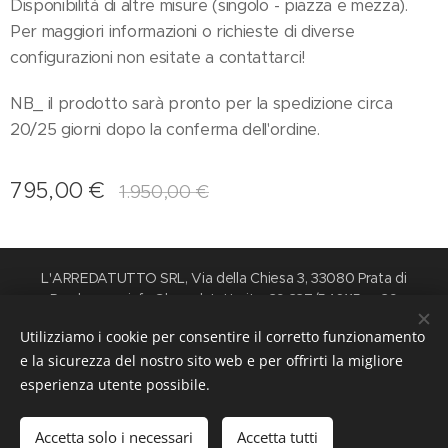
Disponibilità di altre misure (singolo - piazza e mezza).
Per maggiori informazioni o richieste di diverse
configurazioni non esitate a contattarci!
NB_ il prodotto sarà pronto per la spedizione circa
20/25 giorni dopo la conferma dell'ordine.
795,00
€
1.950,00
€
L'ARREDATUTTO SRL, Via della Chiesa 3, 33080 Prata di
Pordenone, info@larredatutto.it, +39 337/546115 - +39
0434/626676
Utilizziamo i cookie per consentire il corretto funzionamento
Lun - Ven 9.00-12.00 / 15.00-18.00 su appuntamento
Cookies
e la sicurezza del nostro sito web e per offrirti la migliore
esperienza utente possibile.
Aggiungi al carrello
Accetta solo i necessari
Accetta tutti